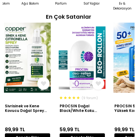
 Bakım
Ağız Bakım
Parfüm
Saf Yağlar
Ev &
Dekorasyon
En Çok Satanlar
(9 Yorum)
Sivrisinek ve Kene
PROCSIN Doğal
PROCSIN 50
Kovucu Doğal Sprey
Black/White Koku
Yüksek Ko
Losyon Bitkisel Tüm
Absorblayıcı Roll On
Kremi 200 
Vücut İçin Seyahat
70 ML
Tatil Boy 100 ML
89,99
TL
59,99
TL
99,99
TL