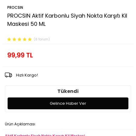
PROCSIN
PROCSIN Aktif Karbonlu Siyah Nokta Karşıtı Kil
Maskesi 50 ML
Ürün Kodu :
FP.01.01.001.028
(8 Yorum)
99,99
TL
Hızlı Kargo!
Tükendi
Gelince Haber Ver
Ürün Açıklaması
Ödeme Seçenekleri
İade Koşulları