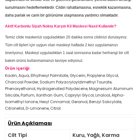
sunulmasını hedeflemektedir. Cildin rahatlamasına, esneklik kazanmasına,
daha parlak ve canlı bir görünüme ulaşmasına yardımcı olmaktadır.
Aktif Karbonlu Siyah Nokta Karşıtı Kil Maskesi Nasıl Kullanılır?
Temiz cilde maskenizi uyguladıktan 20 dakika sonra cildinizi durulayınız.
Tüm cilt tipleri için uygun olan maskeyi haftada 2 kez uygulamanızı
öneriyoruz. Maskeyi uyguladıktan 1 saat sonrasına kadar herhangi bir cilt
bakım ürünü kullanmamanızı tavsiye ediyoruz.
Ürün içeriği
Kaolin, Aqua, Ethylhexyl Palmitate, Glycerin, Propylene Glycol,
Charcoal Powder, Sodium Polyacryloyldimethyl Taurate,
Phenoxyethanol, Hydrogenated Polydecene, Magnesium Aluminum
Silicate, Parfum, Xanthan Gum, Caprylyl Glycol, Lınalool, Alpha-
Isomethyl Ionone, Hexyl Cınnamal, Geranıol, Benzyl Salıcylate,
Cıtronellol, D-Lımonene, Citral.
Ürün Açıklaması
Cilt Tipi
Kuru, Yağlı, Karma