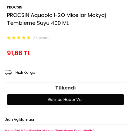
PROCSIN
PROCSIN Aquabio H2O Micellar Makyaj
Temizleme Suyu 400 ML
Ürün Kodu :
FP.01.01.010.012
(35 Yorum)
91,66
TL
Hızlı Kargo!
Tükendi
Gelince Haber Ver
Ürün Açıklaması
Ödeme Seçenekleri
İade Koşulları