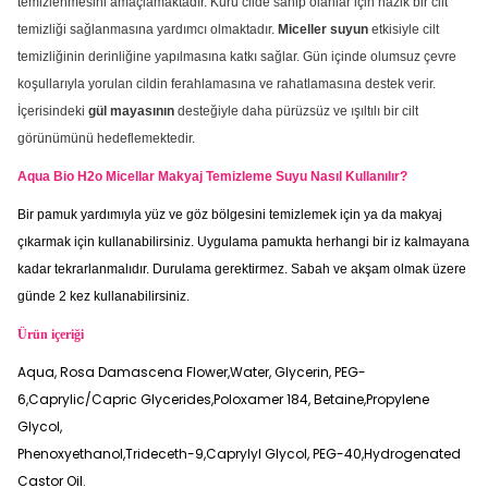
temizlenmesini amaçlamaktadır. Kuru cilde sahip olanlar için nazik bir cilt
temizliği sağlanmasına yardımcı olmaktadır.
Miceller suyun
etkisiyle cilt
temizliğinin derinliğine yapılmasına katkı sağlar. Gün içinde olumsuz çevre
koşullarıyla yorulan cildin ferahlamasına ve rahatlamasına destek verir.
İçerisindeki
gül mayasının
desteğiyle daha pürüzsüz ve ışıltılı bir cilt
görünümünü hedeflemektedir.
Aqua Bio H2o Micellar Makyaj Temizleme Suyu Nasıl Kullanılır?
Bir pamuk yardımıyla yüz ve göz bölgesini temizlemek için ya da makyaj
çıkarmak için kullanabilirsiniz. Uygulama pamukta herhangi bir iz kalmayana
kadar tekrarlanmalıdır. Durulama gerektirmez. Sabah ve akşam olmak üzere
günde 2 kez kullanabilirsiniz.
Ürün içeriği
Aqua, Rosa Damascena Flower,Water, Glycerin, PEG-
6,Caprylic/Capric Glycerides,Poloxamer 184, Betaine,Propylene
Glycol,
Phenoxyethanol,Trideceth-9,Caprylyl Glycol, PEG-40,Hydrogenated
Castor Oil.