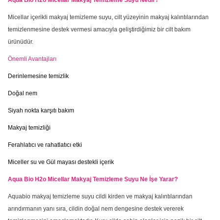
Aqua Bio H2o Micellar Makyaj Temizleme Suyu Nedir?
Micellar içerikli makyaj temizleme suyu, cilt yüzeyinin makyaj kalıntılarından
temizlenmesine destek vermesi amacıyla geliştirdiğimiz bir cilt bakım
ürünüdür.
Önemli Avantajları
Derinlemesine temizlik
Doğal nem
Siyah nokta karşıtı bakım
Makyaj temizliği
Ferahlatıcı ve rahatlatıcı etki
Miceller su ve Gül mayası destekli içerik
Aqua Bio H2o Micellar Makyaj Temizleme Suyu Ne İşe Yarar?
Aquabio makyaj temizleme suyu cildi kirden ve makyaj kalıntılarından
arındırmanın yanı sıra, cildin doğal nem dengesine destek vererek