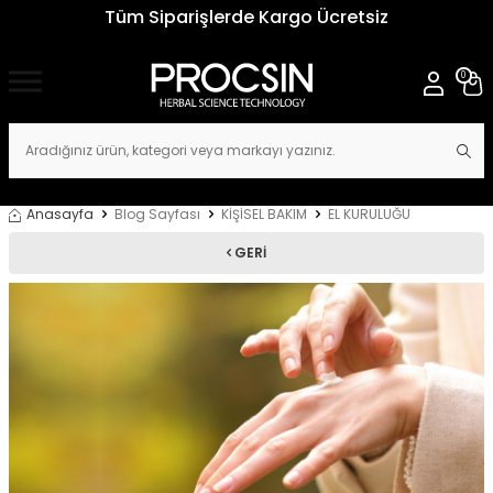
Tüm Siparişlerde Kargo Ücretsiz
0
Anasayfa
Blog Sayfası
KİŞİSEL BAKIM
EL KURULUĞU
GERI