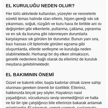
EL KURULUĞU NEDEN OLUR?
Her türlü aktivitede kullanılan, yüzeyler ve nesnelerle
sürekli temas halinde olan ellerin, hijyen gereği sıkı sık
yıkanması, soğuk, rüzgârlı ve kuru hava ile birlikte ani ısı
değişimleri gibi etkenlerle, pullanma, çatlama, yıpranma
ve en sık da kuruma gibi istenmeyen durumlarla
karşılaşması sık görülen bir durumdur. Bunun yanı sıra,
bazı hassas cilt tiplerinde görülen egzama gibi
oluşumlarda, ellerde sertleşme ve kuruluğa neden
olabilmektedir. Herhangi bir dış etken olmaksızın,
genetik nedenlere bağlı olarak da ellerimiz de kuruluk
meydana gelebilmektedir.
EL BAKIMININ ÖNEMİ
Güzel ve bakımlı eller, başta kadınlar olmak üzere sahip
olunması gereken önemli bir özelliktir. Elleriniz,
hakkınızda birçok şey söyler. Hayatınızı nasıl
yaşadığınızı, vücudunuzu sevip sevmediğinizi ve hatta
ne tür bir işte çalıştığınızı bile ellerinize bakarak anlamak
mümkündür. El sıkışmak, yemek yapmak, saçlarınızla