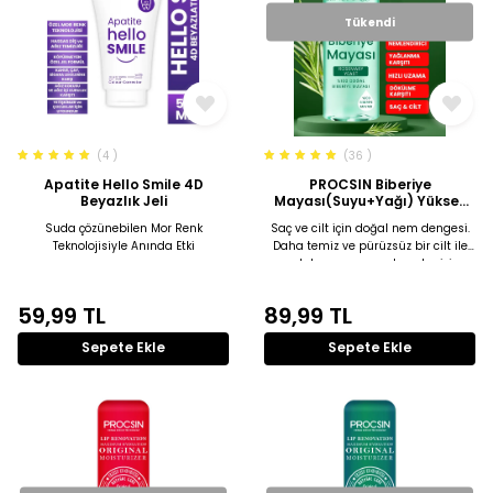
Tükendi
(4 )
(36 )
Apatite Hello Smile 4D
PROCSIN Biberiye
Beyazlık Jeli
Mayası(Suyu+Yağı) Yüksek
Kalite Güçlendirici Saç Toniği
Suda çözünebilen Mor Renk
Saç ve cilt için doğal nem dengesi.
Doğal ve Saf 200 ML
Teknolojisiyle Anında Etki
Daha temiz ve pürüzsüz bir cilt ile
parlak ve yumuşacık saçlar için
pratik uygulama.
59,99
TL
89,99
TL
Sepete Ekle
Sepete Ekle