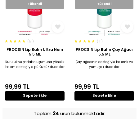
Tükendi
Tükendi
(17 )
(11 )
PROCSIN Lip Balm Ultra Nem
PROCSIN Lip Balm Çay Ağacı
5.5 ML
5.5 ML
Kuruluk ve çatlak oluşumuna yönelik
Çay ağacının desteğiyle bakımlı ve
bakım desteğiyle pürüzsüz dudaklar
yumuşak dudaklar
99,99
TL
99,99
TL
Sepete Ekle
Sepete Ekle
Toplam
24
ürün bulunmaktadır.