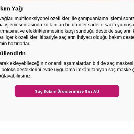
kım Yağı
ları multifonksiyonel özellikleri ile şampuanlama işlemi sonras
 işlemi sonrasında kullanılan bu ürünler sadece saçın yumuşa
masına ve elektriklenmesine karşı sunduğu destekle saçların 
rı içerik özellikleri itibariyle saçların ihtiyacı olduğu bakım des
in hazırlarlar.
üllendirin
larak ekleyebileceğiniz önemli aşamalardan biri de saç maskesi 
 ve botoks desteklerini evde uygulama imkânı tanıyan saç maske çe
layabilirsiniz.
Saç Bakım Ürünlerimize Göz At!