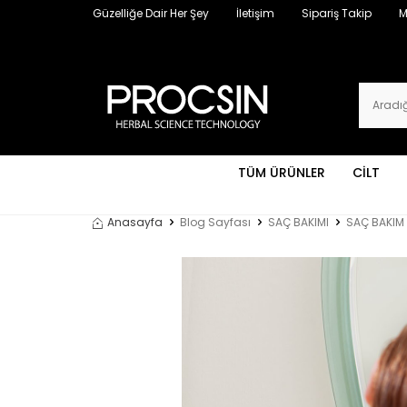
Güzelliğe Dair Her Şey
İletişim
Sipariş Takip
M
TÜM ÜRÜNLER
CİLT
Anasayfa
Blog Sayfası
SAÇ BAKIMI
SAÇ BAKIM 