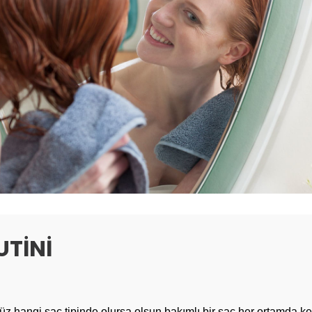
UTİNİ
düz hangi saç tipinde olursa olsun bakımlı bir saç her ortamda ken