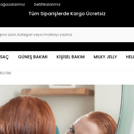
ağazalarımız
Sertifikalarımız
Tüm Siparişlerde Kargo Ücretsiz
SAÇ
GÜNEŞ BAKIMI
KİŞİSEL BAKIM
MILKY JELLY
HEL
RUTİNİ