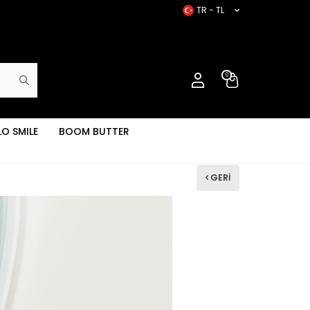
TR − TL
0
LO SMILE
BOOM BUTTER
GERI