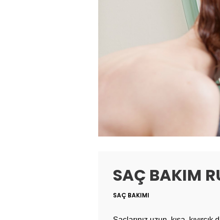
SAÇ BAKIM R
SAÇ BAKIMI
Saçlarınız uzun, kısa, kıvırcık 