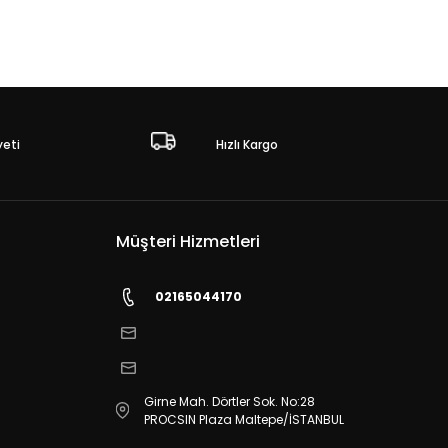
eti
Hızlı Kargo
Müşteri Hizmetleri
02165044170
Girne Mah. Dörtler Sok. No:28
PROCSIN Plaza Maltepe/İSTANBUL