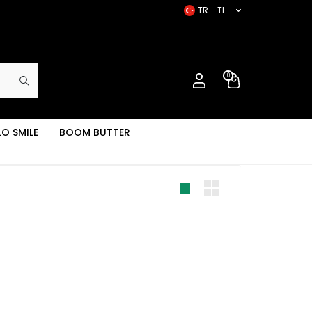
TR − TL
0
LO SMILE
BOOM BUTTER