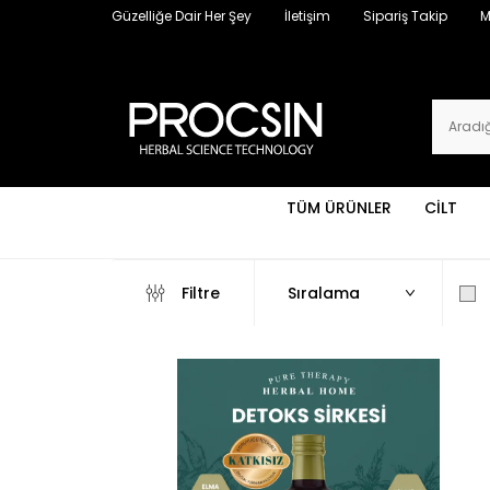
Güzelliğe Dair Her Şey
İletişim
Sipariş Takip
M
TÜM ÜRÜNLER
CİLT
Filtre