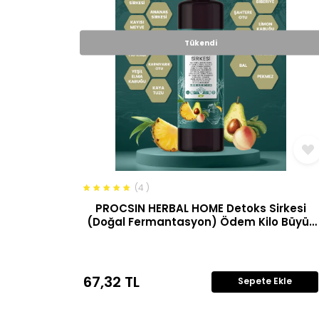
Tükendi
(4 )
PROCSIN HERBAL HOME Detoks Sirkesi
(Doğal Fermantasyon) Ödem Kilo Büyük
Boy 500 ML
67,32
TL
Sepete Ekle