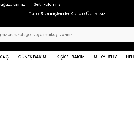
ağazalarımız
Sertifikalarımız
Tüm Siparişlerde Kargo Ücretsiz
SAÇ
GÜNEŞ BAKIMI
KİŞİSEL BAKIM
MILKY JELLY
HEL
Sadece Stoktakileri Göster