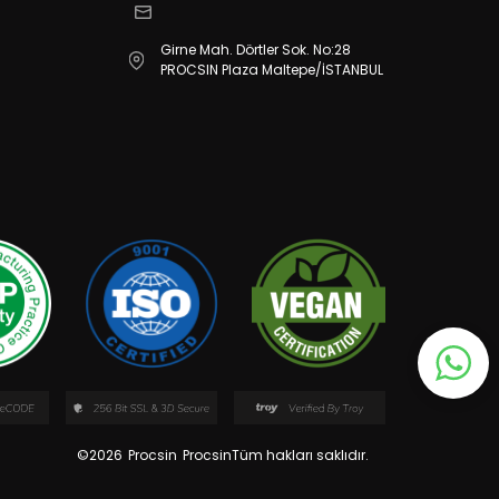
Girne Mah. Dörtler Sok. No:28
PROCSIN Plaza Maltepe/İSTANBUL
©2026
Procsin
ProcsinTüm hakları saklıdır.