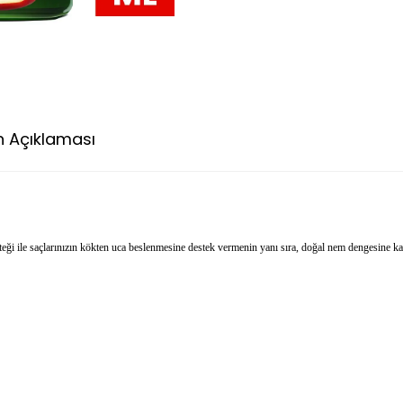
n Açıklaması
Ödeme Seçenekleri
İade Koşu
teği ile saçlarınızın kökten uca beslenmesine destek vermenin yanı sıra, doğal nem dengesine k