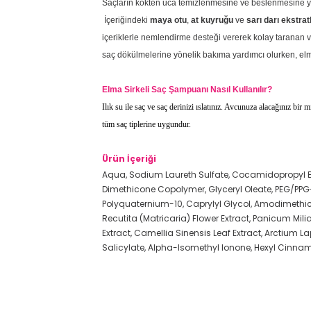
Saçların kökten uca temizlenmesine ve beslenmesine ya
İçeriğindeki
maya otu
,
at kuyruğu
ve
sarı darı ekstrat
içeriklerle nemlendirme desteği vererek kolay taranan v
saç dökülmelerine yönelik bakıma yardımcı olurken, elm
Elma Sirkeli Saç Şampuanı Nasıl Kullanılır?
Ilık su ile saç ve saç derinizi ıslatınız. Avcunuza alacağınız bi
tüm saç tiplerine uygundur.
Ürün İçeriği
Aqua, Sodium Laureth Sulfate, Cocamidopropyl B
Dimethicone Copolymer, Glyceryl Oleate, PEG/PPG-1
Polyquaternium-10, Caprylyl Glycol, Amodimethico
Recutita (Matricaria) Flower Extract, Panicum Milia
Extract, Camellia Sinensis Leaf Extract, Arctium L
Salicylate, Alpha-Isomethyl Ionone, Hexyl Cinnama