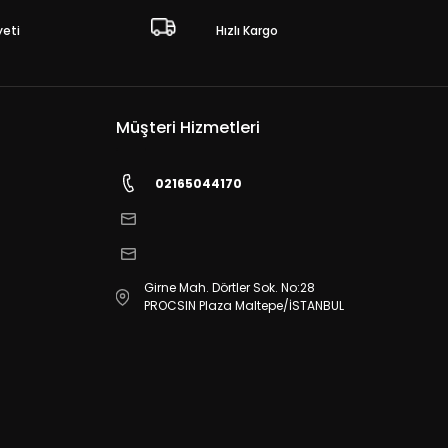
eti
Hızlı Kargo
Müşteri Hizmetleri
02165044170
Girne Mah. Dörtler Sok. No:28
PROCSIN Plaza Maltepe/İSTANBUL