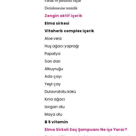
Parlak ve pürüzsüz saçlar
Derinlemesine temizlik
Zengin aktif içerik
Elma sirkesi
Vitaherb complex içerik
Aloe vera
Huş ağacı yaprağı
Papatya
Sarı darı
Atkuyruğu
Ada çayı
Yeşil çay
Dulavratotu kökü
Kına ağacı
Isırgan otu
Maya otu
B 5 vitamin
Elma Sirkeli Saç Şampuanı Ne işe Yarar?