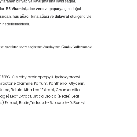
 taranan bir yapıya kavuşmasına katkı sağlar.
lar.
B5 Vitamini,
aloe vera
ve
papatya
gibi doğal
ısırgan
,
huş ağacı
,
kına ağacı
ve
dulavrat otu
içeriğiyle
i hedeflemektedir.
masaj yaptıktan sonra saçlarınızı durulayınız. Günlük kullanıma ve
-40/PPG-8 Methylaminopropyl/Hydroxypropyl
iroctone Olamine, Parfum, Panthenol, Glycerin,
Juice, Betula Alba Leaf Extract, Chamomilla
ge) Leaf Extract, Urtica Dioica (Nettle) Leaf
 Extract, Biotin,Trideceth-5, Laureth-9, Benzyl