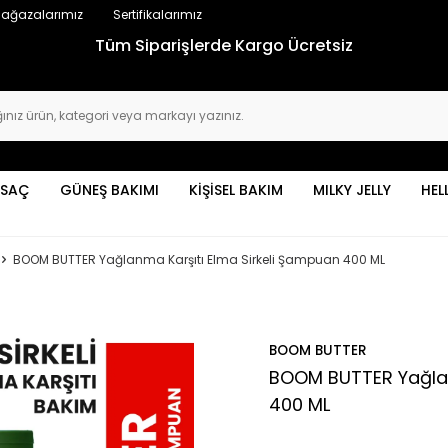
ağazalarımız
Sertifikalarımız
Tüm Siparişlerde Kargo Ücretsiz
SAÇ
GÜNEŞ BAKIMI
KİŞİSEL BAKIM
MILKY JELLY
HEL
BOOM BUTTER Yağlanma Karşıtı Elma Sirkeli Şampuan 400 ML
BOOM BUTTER
BOOM BUTTER Yağlan
400 ML
Ürün Kodu :
FP.09.04.004.017