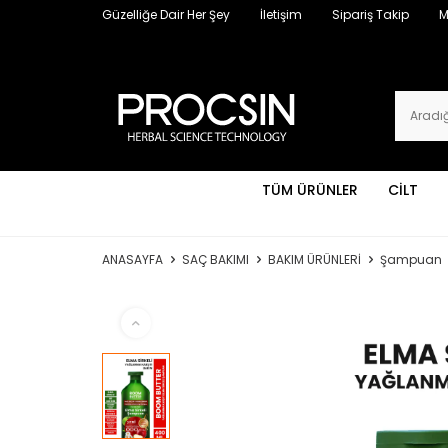
Güzelliğe Dair Her Şey
İletişim
Sipariş Takip
M
TÜM ÜRÜNLER
CİLT
ANASAYFA
SAÇ BAKIMI
BAKIM ÜRÜNLERİ
Şampuan