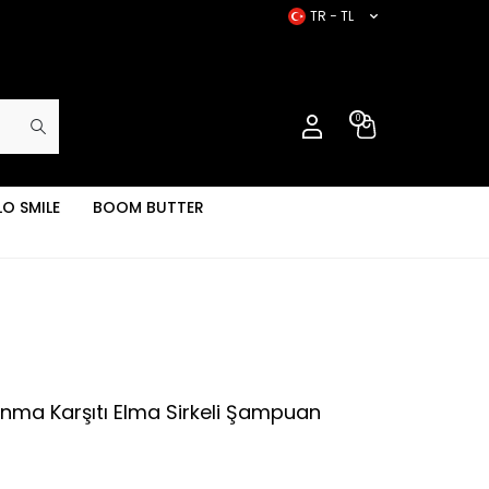
TR − TL
0
LO SMILE
BOOM BUTTER
ma Karşıtı Elma Sirkeli Şampuan