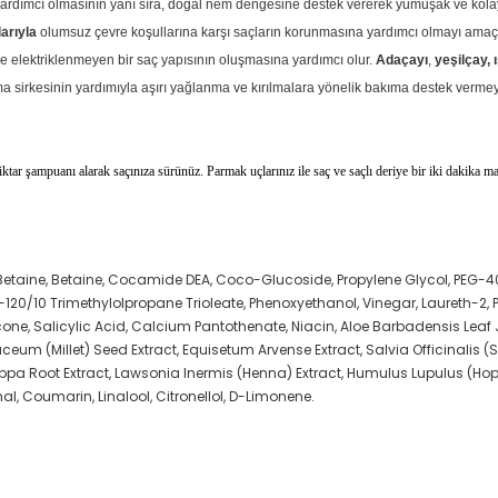
rdımcı olmasının yanı sıra, doğal nem dengesine destek vererek yumuşak ve kolay
larıyla
olumsuz çevre koşullarına karşı saçların korunmasına yardımcı olmayı amaç
e elektriklenmeyen bir saç yapısının oluşmasına yardımcı olur.
Adaçayı
,
yeşilçay, 
a sirkesinin yardımıyla aşırı yağlanma ve kırılmalara yönelik bakıma destek vermey
r miktar şampuanı alarak saçınıza sürünüz. Parmak uçlarınız ile saç ve saçlı deriye bir iki dakika 
etaine, Betaine, Cocamide DEA, Coco-Glucoside, Propylene Glycol, PEG
20/10 Trimethylolpropane Trioleate, Phenoxyethanol, Vinegar, Laureth-2, P
ne, Salicylic Acid, Calcium Pantothenate, Niacin, Aloe Barbadensis Leaf 
ceum (Millet) Seed Extract, Equisetum Arvense Extract, Salvia Officinalis (Sa
appa Root Extract, Lawsonia Inermis (Henna) Extract, Humulus Lupulus (Hops)
l, Coumarin, Linalool, Citronellol, D-Limonene.