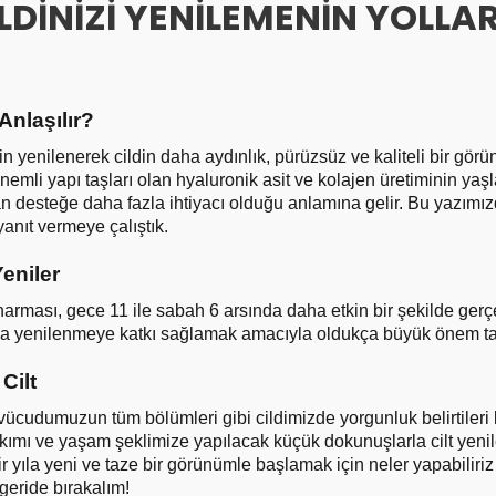
İLDİNİZİ YENİLEMENİN YOLLAR
Anlaşılır?
inin yenilenerek cildin daha aydınlık, pürüzsüz ve kaliteli bir g
n önemli yapı taşları olan hyaluronik asit ve kolajen üretiminin yaşl
n desteğe daha fazla ihtiyacı olduğu anlamına gelir. Bu yazımız
yanıt vermeye çalıştık.
eniler
arması, gece 11 ile sabah 6 arsında daha etkin bir şekilde gerçe
 da yenilenmeye katkı sağlamak amacıyla oldukça büyük önem taş
Cilt
, vücudumuzun tüm bölümleri gibi cildimizde yorgunluk belirtileri
akımı ve yaşam şeklimize yapılacak küçük dokunuşlarla cilt yen
 bir yıla yeni ve taze bir görünümle başlamak için neler yapabilir
 geride bırakalım!