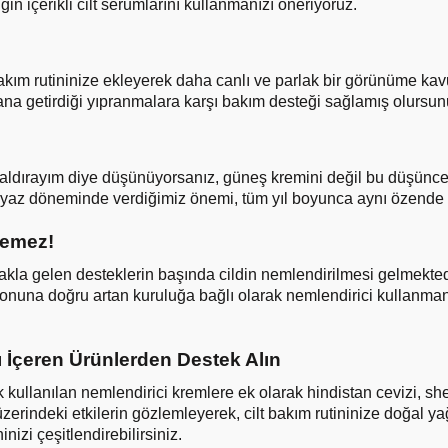
in içerikli cilt serumlarını kullanmanızı öneriyoruz.
 bakım rutininize ekleyerek daha canlı ve parlak bir görünüme ka
dana getirdiği yıpranmalara karşı bakım desteği sağlamış olursun
kaldırayım diye düşünüyorsanız, güneş kremini değil bu düşünce
 yaz döneminde verdiğimiz önemi, tüm yıl boyunca aynı özende 
lemez!
k akla gelen desteklerin başında cildin nemlendirilmesi gelmekte
l sonuna doğru artan kuruluğa bağlı olarak nemlendirici kullanma
 İçeren Ürünlerden Destek Alın
ullanılan nemlendirici kremlere ek olarak hindistan cevizi, she
üzerindeki etkilerin gözlemleyerek, cilt bakım rutininize doğal ya
nizi çeşitlendirebilirsiniz.