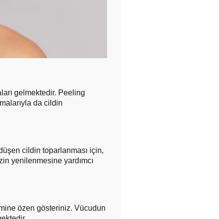
arı gelmektedir. Peeling
alarıyla da cildin
düşen cildin toparlanması için,
nizin yenilenmesine yardımcı
timine özen gösteriniz. Vücudun
ektedir.