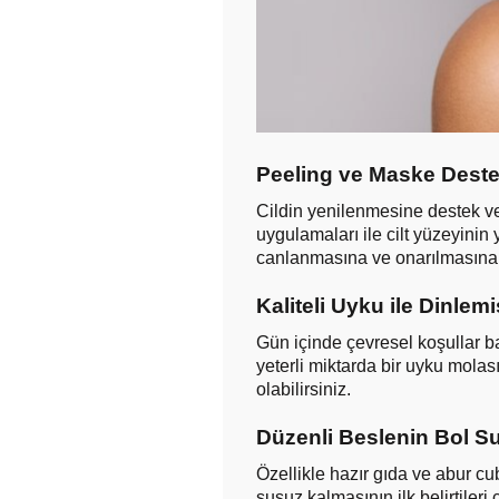
Peeling ve Maske Deste
Cildin yenilenmesine destek v
uygulamaları ile cilt yüzeyini
canlanmasına ve onarılmasına 
Kaliteli Uyku ile Dinlemiş
Gün içinde çevresel koşullar ba
yeterli miktarda bir uyku molas
olabilirsiniz.
Düzenli Beslenin Bol S
Özellikle hazır gıda ve abur cu
susuz kalmasının ilk belirtileri