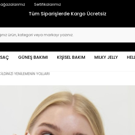
ağazalarımız
Sertifikalarımız
Tüm Siparişlerde Kargo Ücretsiz
SAÇ
GÜNEŞ BAKIMI
KİŞİSEL BAKIM
MILKY JELLY
HEL
CİLDİNİZİ YENİLEMENİN YOLLARI