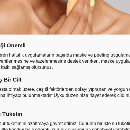
ği Önemli
eren haftalık uygulamaların başında maske ve peeling uygulamal
n yenilenmesine ve tazelenmesine destek verirken, maske uygulam
katkı sağlamış olursunuz.
 Bir Cilt
şta olmak üzere, çeşitli faktörlerden dolayı yıpranan ve yorgun 
ına ihtiyacı bulunmaktadır. Uyku düzeninize riayet ederek cildi
u Tüketin
bur tüketimini azaltmaya gayret ediniz. Bununla birlikte su tüke
 ciltte kendini belli ederek, kuruluk oluşumuna sebebiyet verebilm