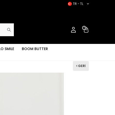
TR − TL
0
LO SMILE
BOOM BUTTER
GERI