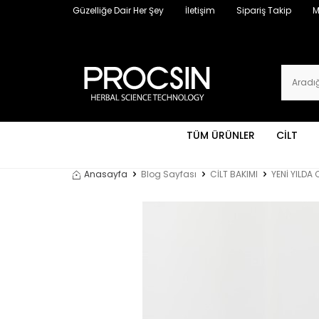
Güzelliğe Dair Her Şey
İletişim
Sipariş Takip
M
TÜM ÜRÜNLER
CİLT
Anasayfa
Blog Sayfası
CİLT BAKIMI
YENİ YILDA 