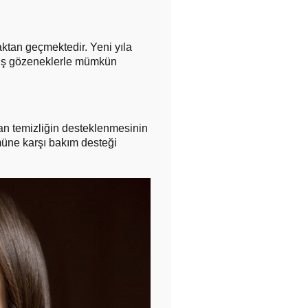
maktan geçmektedir. Yeni yıla
nmiş gözeneklerle mümkün
nan temizliğin desteklenmesinin
müne karşı bakım desteği