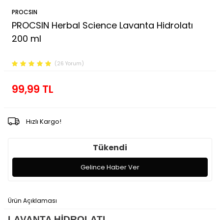
PROCSIN
PROCSIN Herbal Science Lavanta Hidrolatı
200 ml
Ürün Kodu :
FP.03.01.037.004
(26 Yorum)
99,99
TL
Hızlı Kargo!
Tükendi
Gelince Haber Ver
Ürün Açıklaması
Ödeme Seçenekleri
İade Koşulları
LAVANTA HİDROLATI