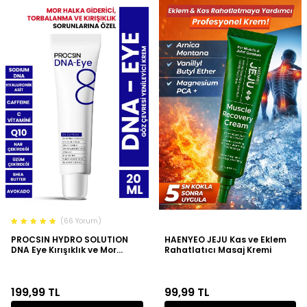
(66 Yorum)
PROCSIN HYDRO SOLUTION
HAENYEO JEJU Kas ve Eklem
DNA Eye Kırışıklık ve Mor
Rahatlatıcı Masaj Kremi
Halkalara Karşı Göz Çevresi
Yenileyici Krem 20 ML
199,99
TL
99,99
TL