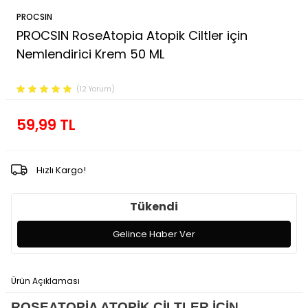
PROCSIN
PROCSIN RoseAtopia Atopik Ciltler için
Nemlendirici Krem 50 ML
Ürün Kodu :
FP.01.01.011.011
(12 Yorum)
59,99
TL
Hızlı Kargo!
Tükendi
Gelince Haber Ver
Ürün Açıklaması
Ödeme Seçenekleri
İade Koşulları
ROSEATOPİA ATOPİK CİLTLER İÇİN