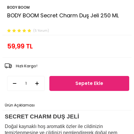
BODY BOOM
BODY BOOM Secret Charm Duş Jeli 250 ML
Ürün Kodu :
FP.02.05.005.003
(5 Yorum)
59,99
TL
Hızlı Kargo!
Sepete Ekle
Ürün Açıklaması
Ödeme Seçenekleri
İade Koşulları
SECRET CHARM DUŞ JELİ
Doğal kaynaklı hoş aromatik özler ile cildinizin
temizlenmesine ve cildinizi nemlendirerek doğal nem