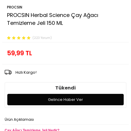
PROCSIN
PROCSIN Herbal Science Çay Ağacı
Temizleme Jeli 150 ML
Ürün Kodu :
fp.03.01.038.001
(223 Yorum)
59,99
TL
Hızlı Kargo!
Tükendi
Gelince Haber Ver
Ürün Açıklaması
Ödeme Seçenekleri
İade Koşulları
Çay Ağacı Temizleme Jeli Nedir?