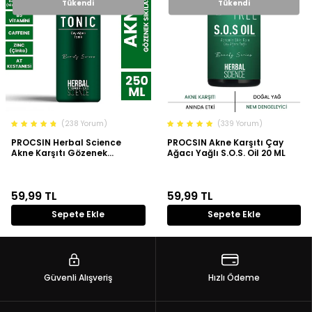
Tükendi
Tükendi
(238 Yorum)
(339 Yorum)
PROCSIN Herbal Science
PROCSIN Akne Karşıtı Çay
Akne Karşıtı Gözenek
Ağacı Yağlı S.O.S. Oil 20 ML
Sıkılaştırıcı Çay Ağacı Tonik
250 ML
59,99
TL
59,99
TL
Sepete Ekle
Sepete Ekle
Güvenli Alışveriş
Hızlı Ödeme