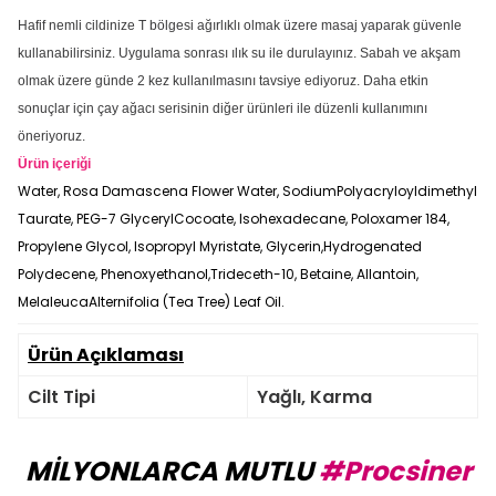
Hafif nemli cildinize T bölgesi ağırlıklı olmak üzere masaj yaparak güvenle
kullanabilirsiniz. Uygulama sonrası ılık su ile durulayınız. Sabah ve akşam
olmak üzere günde 2 kez kullanılmasını tavsiye ediyoruz. Daha etkin
sonuçlar için çay ağacı serisinin diğer ürünleri ile düzenli kullanımını
öneriyoruz.
Ürün içeriği
Water, Rosa Damascena Flower Water, SodiumPolyacryloyldimethyl
Taurate, PEG-7 GlycerylCocoate, Isohexadecane, Poloxamer 184,
Propylene Glycol, Isopropyl Myristate, Glycerin,Hydrogenated
Polydecene, Phenoxyethanol,Trideceth-10, Betaine, Allantoin,
MelaleucaAlternifolia (Tea Tree) Leaf Oil.
Ürün Açıklaması
Cilt Tipi
Yağlı, Karma
MİLYONLARCA MUTLU
#Procsiner