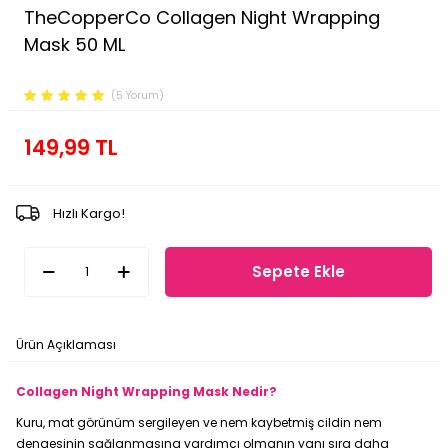
TheCopperCo Collagen Night Wrapping
Mask 50 ML
Ürün Kodu :
FP.27.01.001.001
(5 Yorum)
149,99
TL
Hızlı Kargo!
Sepete Ekle
Ürün Açıklaması
Ödeme Seçenekleri
İade Koşulları
Collagen Night Wrapping Mask Nedir?
Kuru, mat görünüm sergileyen ve nem kaybetmiş cildin nem
dengesinin sağlanmasına yardımcı olmanın yanı sıra daha