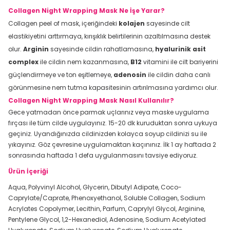
Collagen Night Wrapping Mask Ne İşe Yarar?
Collagen peel of mask, içeriğindeki
kolajen
sayesinde cilt
elastikiyetini arttırmaya, kırışıklık belirtilerinin azaltılmasına destek
olur.
Arginin
sayesinde cildin rahatlamasına,
hyalurinik asit
complex
ile cildin nem kazanmasına,
B12
vitamini ile cilt bariyerini
güçlendirmeye ve ton eşitlemeye,
adenosin
ile cildin daha canlı
görünmesine nem tutma kapasitesinin artırılmasına yardımcı olur.
Collagen Night Wrapping Mask Nasıl Kullanılır?
Gece yatmadan önce parmak uçlarınız veya maske uygulama
fırçası ile tüm cilde uygulayınız. 15-20 dk kuruduktan sonra uykuya
geçiniz. Uyandığınızda cildinizden kolayca soyup cildinizi su ile
yıkayınız. Göz çevresine uygulamaktan kaçınınız. İlk 1 ay haftada 2
sonrasında haftada 1 defa uygulanmasını tavsiye ediyoruz.
Ürün İçeriği
Aqua, Polyvinyl Alcohol, Glycerin, Dibutyl Adipate, Coco-
Caprylate/Caprate, Phenoxyethanol, Soluble Collagen, Sodium
Acrylates Copolymer, Lecithin, Parfum, Caprylyl Glycol, Arginine,
Pentylene Glycol, 1,2-Hexanediol, Adenosine, Sodium Acetylated