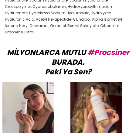
Hyaluronate, Sodium Hyaluronate, Sodium Hyaluronate
Crosspolymer, Cyanocobalamin, Hydroxypropyltrimonium
Hyaluronate, Hydrolyzed Sodium Hyaluronate, Hydrolyzed
Hyaluronic Acid, Acetyl Hexapeptide-8,Lınalool, Alpha Isomethyl
Ionone, Hexyl Cınnamal, Geranıol, Benzyl Salıcylate, Cıtronellol,
Lımonene, Cıtral.
MİLYONLARCA MUTLU
#Procsiner
BURADA.
Peki Ya Sen?