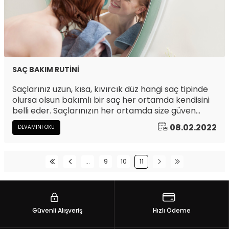
SAÇ BAKIM RUTİNİ
Saçlarınız uzun, kısa, kıvırcık düz hangi saç tipinde
olursa olsun bakımlı bir saç her ortamda kendisini
belli eder. Saçlarınızın her ortamda size güven
vermesini istiyorsanız, saçlarınıza uygun şampuan,
08.02.2022
DEVAMINI OKU
krem, maske ve bakım yağları ile etkin bir saç
bakım rutini oluşturmanız gerekmektedir.
…
9
10
11
Güvenli Alışveriş
Hızlı Ödeme