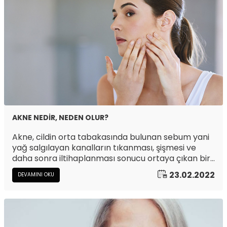
AKNE NEDİR, NEDEN OLUR?
Akne, cildin orta tabakasında bulunan sebum yani
yağ salgılayan kanalların tıkanması, şişmesi ve
daha sonra iltihaplanması sonucu ortaya çıkan bir
cilt durumudur. Deride artan yağ salgısı ve
23.02.2022
DEVAMINI OKU
gözeneklerin tıkanması sonucu siyah
nokta(komedon) oluşur. Daha sonra bu
komedonlar, bakteriler tarafından istila edilir ve
ciltte kabarık kırmızı ve iltihabi şişlikler oluşur. Aşırı
büyük olanlar deride iz bırakabilirler. Akne