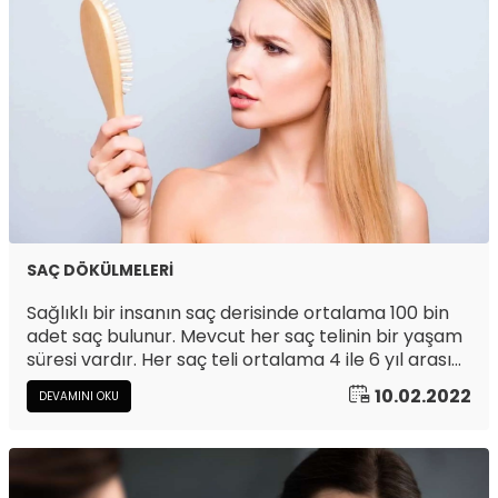
SAÇ DÖKÜLMELERİ
Sağlıklı bir insanın saç derisinde ortalama 100 bin
adet saç bulunur. Mevcut her saç telinin bir yaşam
süresi vardır. Her saç teli ortalama 4 ile 6 yıl arası
yaşar. Sonrasında dinlenir ve dökülür. Bunun yanı
10.02.2022
DEVAMINI OKU
sıra erişkinlerde yıkanma ve tarama ile birlikte
günde 50 ile 100 saç telinin dökülmesi normal
olarak kabul edilir. Aşırıya kaçan bir tablo varsa bu
durumun ciddiye alınması gerekebilir.