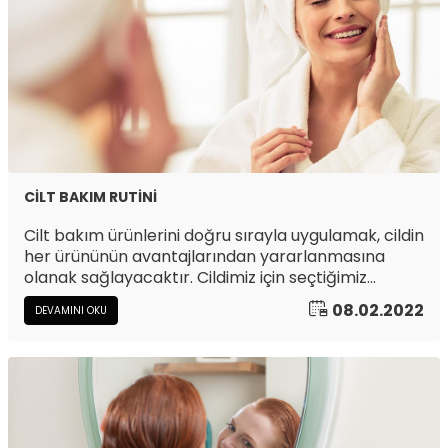
CİLT BAKIM RUTİNİ
Cilt bakım ürünlerini doğru sırayla uygulamak, cildin
her ürününün avantajlarından yararlanmasına
olanak sağlayacaktır. Cildimiz için seçtiğimiz
ürünlerin bileşenleri doğru bir şekilde uygulandığı
08.02.2022
DEVAMINI OKU
zaman cilde daha iyi nüfuz edecektir. Doğru
uygulamanın temelinde ise ürünlerin cilt bakımı
rejiminde doğru bir sıra içerisinde
uygulanmasından geçmektedir.