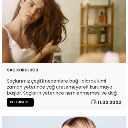
SAÇ KURULUĞU
Saçlarımız çeşitli nedenlere bağlı olarak kimi
zaman yeterince yağ üretemeyerek kurumaya
başlar. Saçların yeterince nemlenmemesi ve doğal
nem dengesinin yitirilmesi ile birlikte kuru saçlarla
11.02.2022
DEVAMINI OKU
karşı karşıya kalabiliriz.