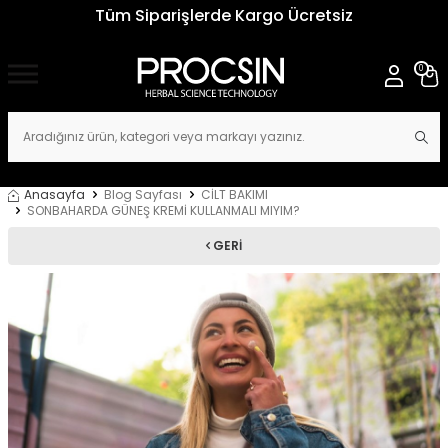
Tüm Siparişlerde Kargo Ücretsiz
0
Anasayfa
Blog Sayfası
CİLT BAKIMI
SONBAHARDA GÜNEŞ KREMİ KULLANMALI MIYIM?
GERI